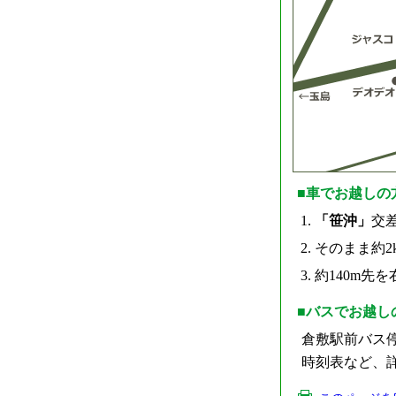
■車でお越しの
「笹沖」
交
そのまま約2
約140m先
■バスでお越し
倉敷駅前バス停
時刻表など、