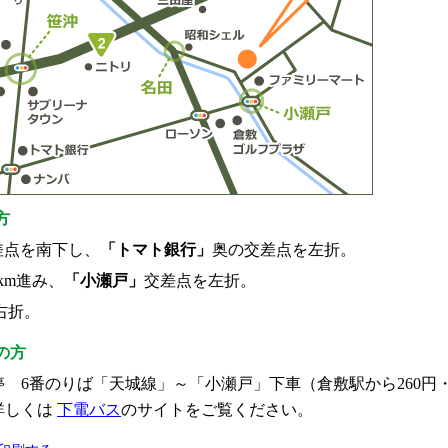
方
差点を南下し、
「トマト銀行」
奥の交差点を左折。
km進み、
「小瀬戸」
交差点を左折。
を右折。
の方
 6番のりば「天城線」～「小瀬戸」下車（倉敷駅から260円・
詳しくは
下電バス
のサイトをご覧ください。