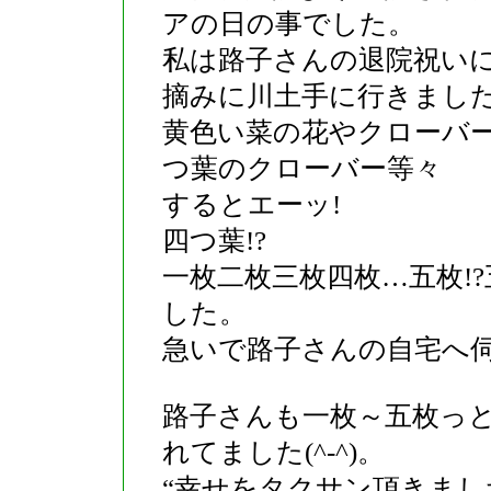
アの日の事でした。
私は路子さんの退院祝い
摘みに川土手に行きまし
黄色い菜の花やクローバ
つ葉のクローバー等々
するとエーッ!
四つ葉!?
一枚二枚三枚四枚…五枚!
した。
急いで路子さんの自宅へ
路子さんも一枚～五枚っと
れてました(^-^)。
“幸せをタクサン頂きま