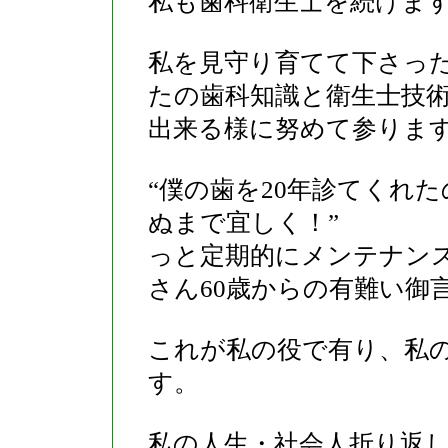
私も歯科衛生士を続けま
私を見守り育てて下さっ
たの歯科知識と衛生士技
出来る様に努めて参りま
“僕の歯を20年診てくれ
ぬまで宜しく！”
っと定期的にメンテナン
さん60歳からの有難い御
これが私の役で有り、私
す。
私の人生・社会人折り返