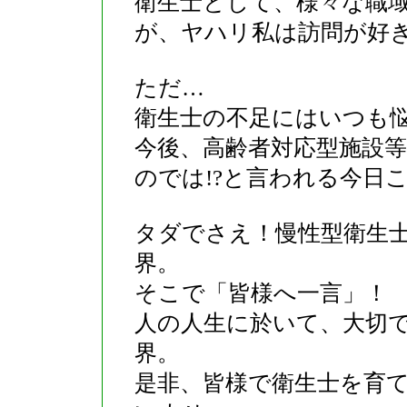
衛生士として、様々な職
が、ヤハリ私は訪問が好
ただ…
衛生士の不足にはいつも
今後、高齢者対応型施設
のでは!?と言われる今日
タダでさえ！慢性型衛生士
界。
そこで「皆様へ一言」！
人の人生に於いて、大切
界。
是非、皆様で衛生士を育